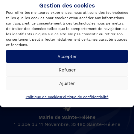
Gestion des cookies
Abonnez-vous à notre
Pour offrir les meilleures expériences, nous utilisons des technologies
telles que les cookies pour stocker et/ou accéder aux informations
newsletter
sur l'appareil. Le consentement à ces technologies nous permettra
de traiter des données telles que le comportement de navigation ou
les identifiants uniques sur ce site. Ne pas consentir ou retirer son
consentement peut affecter négativement certaines caractéristiques
et fonctions.
[mailpoet_form id="2"]
Accepter
Refuser
Ajuster
Politique de cookies
Politique de confidentialité
Mairie de Sainte-Hélène
1 place du 11 Novembre, 33480 Sainte-Hélène