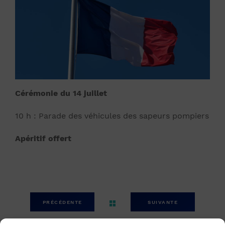
Cérémonie du 14 juillet
10 h : Parade des véhicules des sapeurs pompiers
Apéritif offert
PRÉCÉDENTE
SUIVANTE