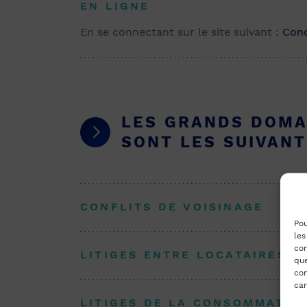
EN LIGNE
En se connectant sur le site suivant :
Conc
LES GRANDS DOMA
SONT LES SUIVANT
CONFLITS DE VOISINAGE
Pou
les
con
LITIGES ENTRE LOCATAIRES E
que
con
car
LITIGES DE LA CONSOMMATIO