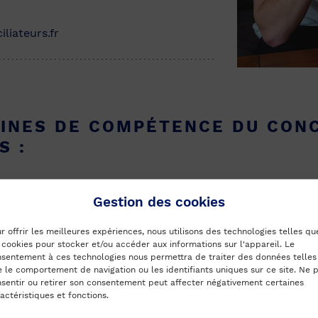
iliateurs.fr
INES DE COMPÉTENCE DU CONC
S :
Gestion des cookies
r offrir les meilleures expériences, nous utilisons des technologies telles qu
 cookies pour stocker et/ou accéder aux informations sur l'appareil. Le
sentement à ces technologies nous permettra de traiter des données telles
T PROPRIÉTAIRES
 le comportement de navigation ou les identifiants uniques sur ce site. Ne 
sentir ou retirer son consentement peut affecter négativement certaines
actéristiques et fonctions.
N