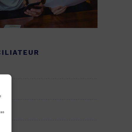
ILIATEUR
e
pas