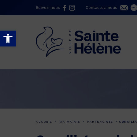
Suivez-nous
Contactez-nous
Ouvrir la barre d’outils
ACCUEIL
»
MA MAIRIE
»
PARTENAIRES
»
CONCILIA