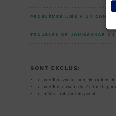
PROBLÈMES LIÉS À UN CONTRA
TROUBLES DE JOUISSANCE OU
SONT EXCLUS:
Les conflits avec les administrations et l
Les conflits relevant de l’état de la pers
Les affaires relevant du pénal.