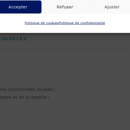
Accepter
Refuser
Ajuster
T OU À UNE PRESTATION DE SERVICE
Politique de cookies
Politique de confidentialité
 IMPAYÉS
es collectivités locales ;
onne et de la famille ;