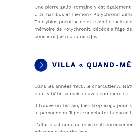
Une pierre gallo-romaine y est également c
« Di manibus et memorix Polychronit def
Thorybius posuit », ce qui signifie : « Aux
mémoire de Polychronit, décédé à l’âge de
consacré [ce monument] ».
VILLA « QUAND-MÊ
Dans les années 1930, le charcutier A. Nat
pour y bâtir sa maison avec commerce et l
Il trouve un terrain, bien trop exigu pour 
le persuade qu’il pourra acheter la parcelle
L’affaire est conclue mais malheureusemen
mitoyen n’aboutira pas.