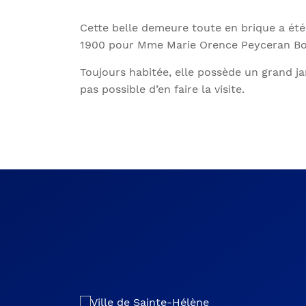
Cette belle demeure toute en brique a été
1900 pour Mme Marie Orence Peyceran Bor
Toujours habitée, elle possède un grand jar
pas possible d’en faire la visite.