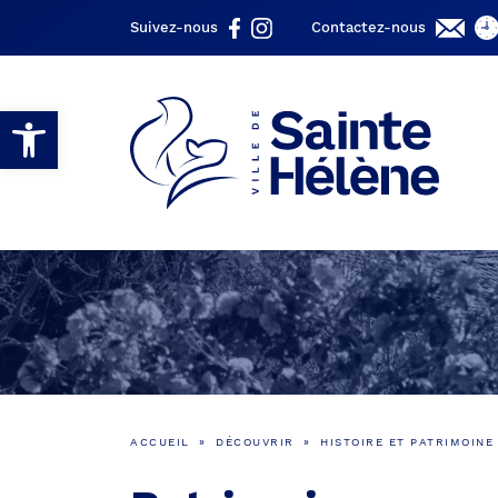
Suivez-nous
Contactez-nous
Ouvrir la barre d’outils
ACCUEIL
»
DÉCOUVRIR
»
HISTOIRE ET PATRIMOINE