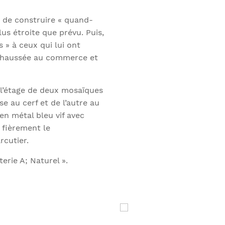
da de construire « quand-
s étroite que prévu. Puis,
s » à ceux qui lui ont
e-chaussée au commerce et
 l’étage de deux mosaïques
e au cerf et de l’autre au
n métal bleu vif avec
 fièrement le
rcutier.
rie A; Naturel ».