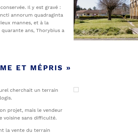
onservée. Il y est gravé :
uncti annorum quadraginta
 dieux mannes, et à la
 quarante ans, Thorybius a
ME ET MÉPRIS »
urel cherchait un terrain
ogis.
son projet, mais le vendeur
 voisine sans difficulté.
t la vente du terrain