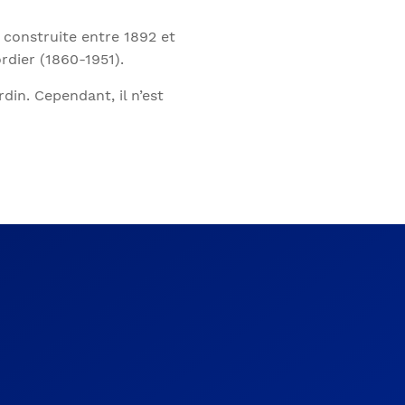
 construite entre 1892 et
dier (1860-1951).
din. Cependant, il n’est