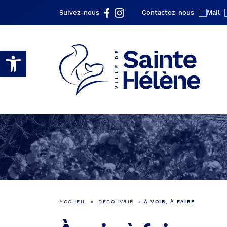
Suivez-nous
Contactez-nous
Ouvrir la barre d’outils
ACCUEIL
»
DÉCOUVRIR
»
À VOIR, À FAIRE