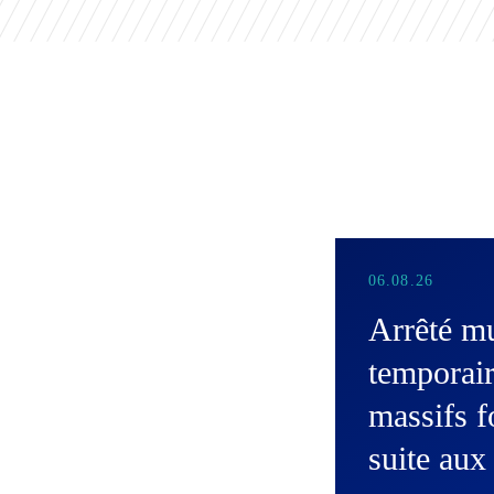
06.08.26
Arrêté 
temporair
massifs f
suite aux