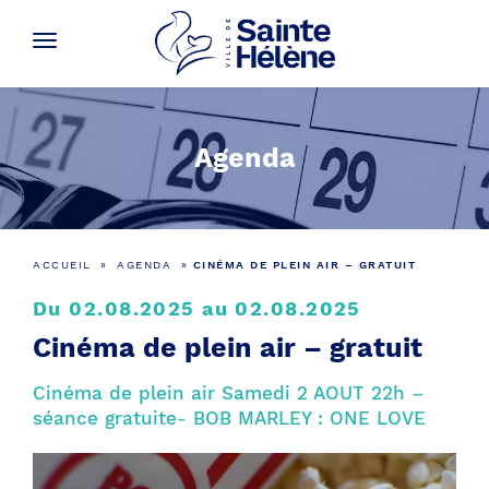
Agenda
ACCUEIL
»
AGENDA
»
CINÉMA DE PLEIN AIR – GRATUIT
Du 02.08.2025 au 02.08.2025
Cinéma de plein air – gratuit
Cinéma de plein air Samedi 2 AOUT 22h –
séance gratuite- BOB MARLEY : ONE LOVE