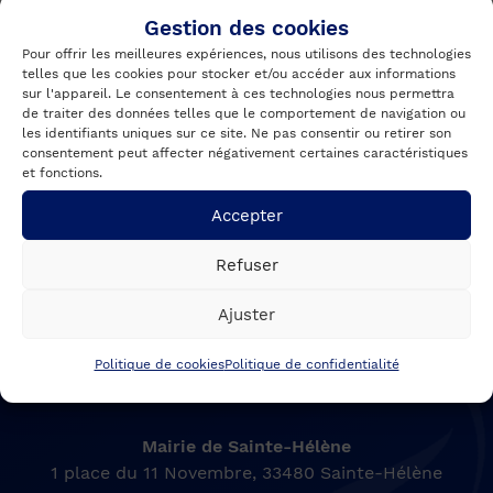
Gestion des cookies
PRÉCÉDENTE
SUIVANTE
Pour offrir les meilleures expériences, nous utilisons des technologies
telles que les cookies pour stocker et/ou accéder aux informations
sur l'appareil. Le consentement à ces technologies nous permettra
de traiter des données telles que le comportement de navigation ou
Abonnez-vous à notre
les identifiants uniques sur ce site. Ne pas consentir ou retirer son
newsletter
consentement peut affecter négativement certaines caractéristiques
et fonctions.
Accepter
[mailpoet_form id="2"]
Refuser
Ajuster
Politique de cookies
Politique de confidentialité
Mairie de Sainte-Hélène
1 place du 11 Novembre, 33480 Sainte-Hélène