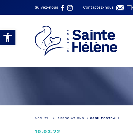
Suivez-nous
Contactez-nous
Ouvrir la barre d’outils
ACCUEIL
»
ASSOCIATIONS
»
CASH FOOTBALL
10.03.22