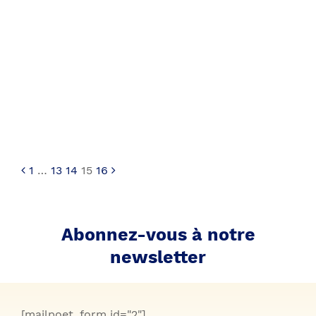
Pagination
des
1
…
13
14
15
16
publications
Abonnez-vous à notre
newsletter
[mailpoet_form id="2"]