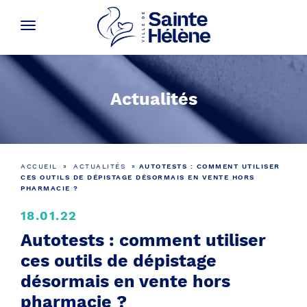
Actualités
ACCUEIL
»
ACTUALITÉS
»
AUTOTESTS : COMMENT UTILISER
CES OUTILS DE DÉPISTAGE DÉSORMAIS EN VENTE HORS
PHARMACIE ?
18.01.22
Autotests : comment utiliser
ces outils de dépistage
désormais en vente hors
pharmacie ?