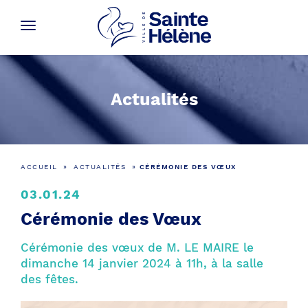
Actualités
ACCUEIL
»
ACTUALITÉS
»
CÉRÉMONIE DES VŒUX
03.01.24
Cérémonie des Vœux
Cérémonie des vœux de M. LE MAIRE le
dimanche 14 janvier 2024 à 11h, à la salle
des fêtes.