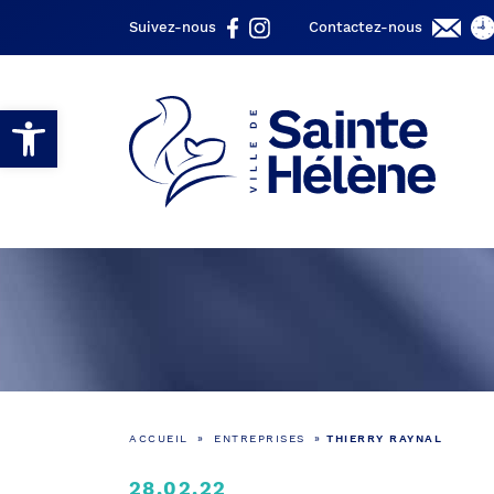
Suivez-nous
Contactez-nous
Ouvrir la barre d’outils
ACCUEIL
»
ENTREPRISES
»
THIERRY RAYNAL
28.02.22