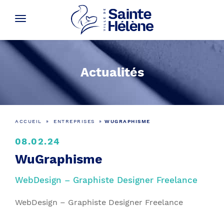
Actualités
ACCUEIL
»
ENTREPRISES
»
WUGRAPHISME
08.02.24
WuGraphisme
WebDesign – Graphiste Designer Freelance
WebDesign – Graphiste Designer Freelance