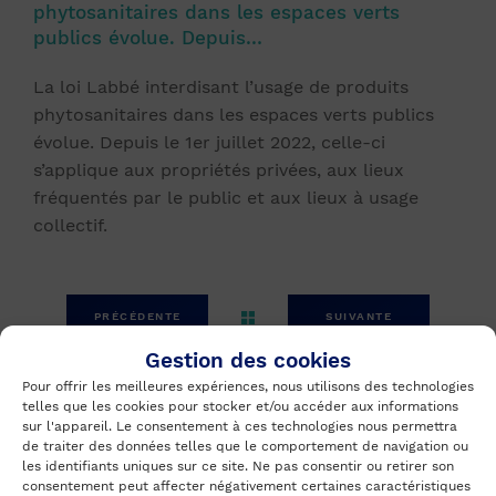
phytosanitaires dans les espaces verts
publics évolue. Depuis…
La loi Labbé interdisant l’usage de produits
phytosanitaires dans les espaces verts publics
évolue. Depuis le 1er juillet 2022, celle-ci
s’applique aux propriétés privées, aux lieux
fréquentés par le public et aux lieux à usage
collectif.
PRÉCÉDENTE
SUIVANTE
Gestion des cookies
Pour offrir les meilleures expériences, nous utilisons des technologies
telles que les cookies pour stocker et/ou accéder aux informations
sur l'appareil. Le consentement à ces technologies nous permettra
de traiter des données telles que le comportement de navigation ou
les identifiants uniques sur ce site. Ne pas consentir ou retirer son
consentement peut affecter négativement certaines caractéristiques