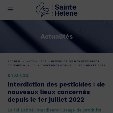
Actualités
ACCUEIL
»
ACTUALITÉS
»
INTERDICTION DES PESTICIDES :
DE NOUVEAUX LIEUX CONCERNÉS DEPUIS LE 1ER JUILLET 2022
07.07.22
Interdiction des pesticides : de
nouveaux lieux concernés
depuis le 1er juillet 2022
La loi Labbé interdisant l’usage de produits