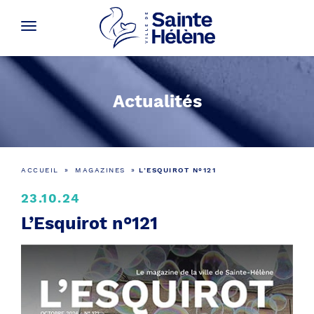
Actualités
ACCUEIL
»
MAGAZINES
»
L’ESQUIROT N°121
23.10.24
L’Esquirot n°121