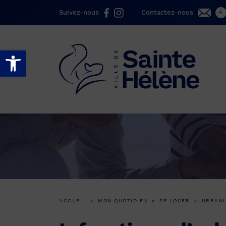
Suivez-nous
Contactez-nous
Ouvrir la barre d’outils
ACCUEIL
»
MON QUOTIDIEN
»
SE LOGER
»
URBANI