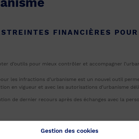
banisme
ASTREINTES FINANCIÈRES POUR
oter d’outils pour mieux contrôler et accompagner l’urb
pour les infractions d’urbanisme est un nouvel outil perm
tion en vigueur et avec les autorisations d’urbanisme déliv
olution de dernier recours après des échanges avec la per
critères selon le tableau ci-dessous :
Gestion des cookies