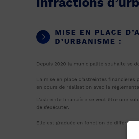
Infractions d’ur
MISE EN PLACE D’
D’URBANISME :
Depuis 2020 la municipalité souhaite se d
La mise en place d’astreintes financières 
en cours de réalisation avec la règlementa
L’astreinte financière se veut être une s
de s’exécuter.
Elle est graduée en fonction de différents 