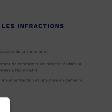
 LES INFRACTIONS
anisation de la commune.
ettant de conformer les projets réalisés ou
rées à l’administré.
sonne en infraction et une mise en demeure