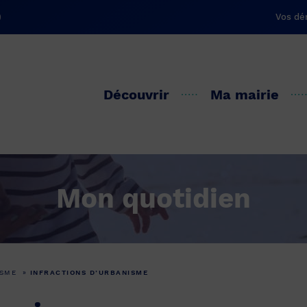
Vos dé
Découvrir
Ma mairie
Mon quotidien
SME
»
INFRACTIONS D’URBANISME