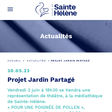
Actualités
ACCUEIL
»
ACTUALITÉS
»
PROJET JARDIN PARTAGÉ
30.05.23
Projet Jardin Partagé
Vendredi 2 juin à 18h30 se tiendra une
représentation de théâtre, à la médiathèque
de Sainte-Hélène.
« POUR UNE POIGNÉE DE POLLEN »,