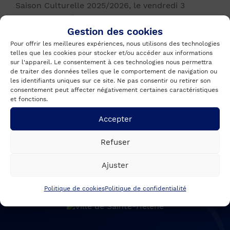
Saison Culturelle 2025/2026, le vendredi 3
octobre 2025 à la Salle des Fêtes.
Gestion des cookies
Au programme :
Pour offrir les meilleures expériences, nous utilisons des technologies
telles que les cookies pour stocker et/ou accéder aux informations
sur l'appareil. Le consentement à ces technologies nous permettra
19 h : Présentation du programme
de traiter des données telles que le comportement de navigation ou
19h15 : Concert du Ciné Jazz Band
les identifiants uniques sur ce site. Ne pas consentir ou retirer son
consentement peut affecter négativement certaines caractéristiques
20h30 : Cocktail dinatoire
et fonctions.
Accepter
PRÉCÉDENTE
SUIVANTE
Refuser
Ajuster
Politique de cookies
Politique de confidentialité