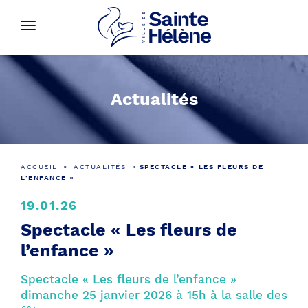
Actualités
ACCUEIL
»
ACTUALITÉS
»
SPECTACLE « LES FLEURS DE
L’ENFANCE »
19.01.26
Spectacle « Les fleurs de
l’enfance »
Spectacle « Les fleurs de l’enfance »
dimanche 25 janvier 2026 à 15h à la salle des