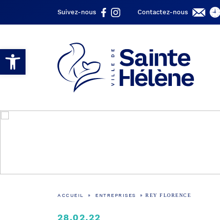
Suivez-nous
Contactez-nous
Ouvrir la barre d’outils
ACCUEIL
»
ENTREPRISES
»
REY FLORENCE
28.02.22