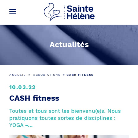
Actualités
ACCUEIL
»
ASSOCIATIONS
»
CASH FITNESS
10.03.22
CASH fitness
Toutes et tous sont les bienvenu(e)s. Nous
pratiquons toutes sortes de disciplines :
YOGA –…